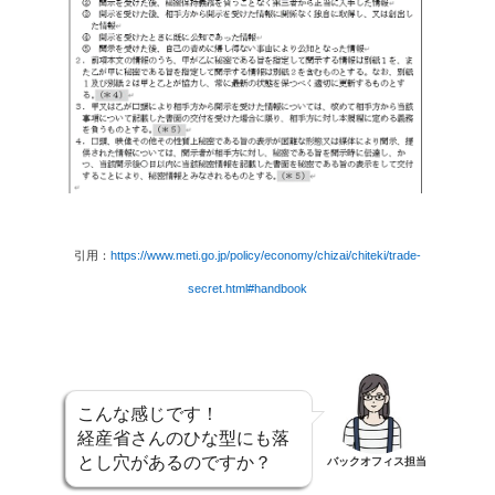
引用：
https://www.meti.go.jp/policy/economy/chizai/chiteki/trade-
secret.html#handbook
こんな感じです！
経産省さんのひな型にも落
とし穴があるのですか？
バックオフィス担当