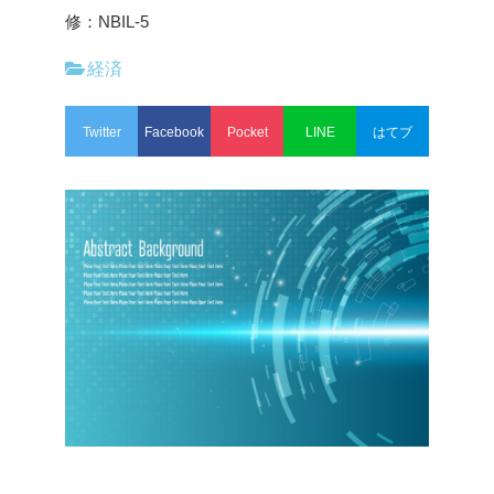
修：NBIL-5
経済
Twitter
Facebook
Pocket
LINE
はてブ