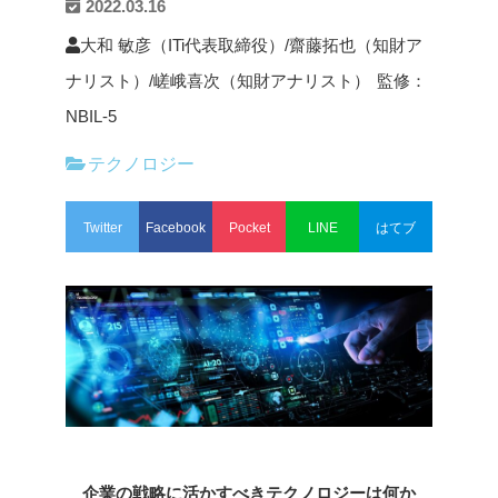
2022.03.16
大和 敏彦（ITi代表取締役）/齋藤拓也（知財ア
ナリスト）/嵯峨喜次（知財アナリスト）
監修：
NBIL-5
テクノロジー
Twitter
Facebook
Pocket
LINE
はてブ
企業の戦略に活かすべきテクノロジーは何か