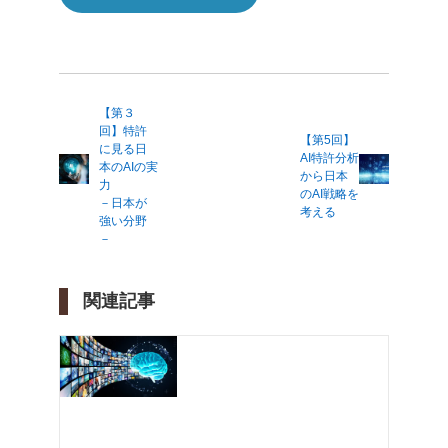
【第３
回】特許
【第5回】
に見る日
AI特許分析
本のAIの実
から日本
力
のAI戦略を
－日本が
考える
強い分野
－
関連記事